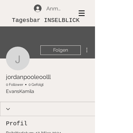
Anmelden
Tagesbar INSELBLICK
Weitere Optionen
Folgen
jordanpooleoolll
jordanpooleoolll
0 Follower
0 Gefolgt
EvansKamila
Profil