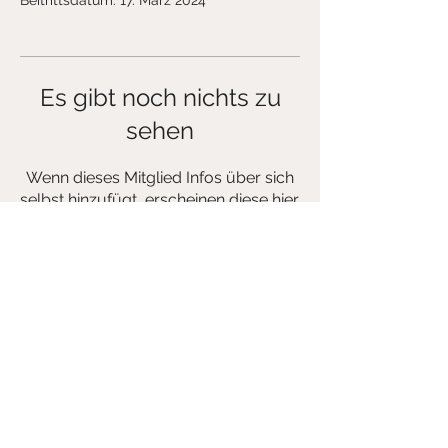
Beitrittsdatum: 17. März 2024
Es gibt noch nichts zu
sehen
Wenn dieses Mitglied Infos über sich
selbst hinzufügt, erscheinen diese hier.
Tagesbar INSELBLICK
IMPRESSUM/DATENSCHUTZ
©1999 von Tagesbar INSELBLICK