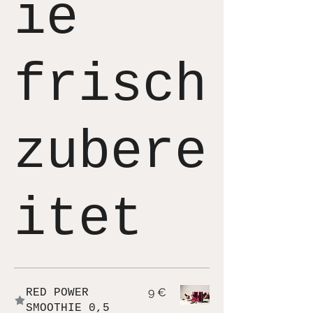
ie
frisch
zubere
itet
9 €
RED POWER
SMOOTHIE 0,5